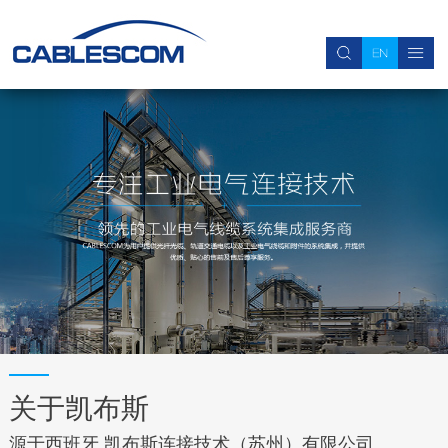
关于我们
新闻中心
产品中心
电缆产品 
线束产品 
附件产品 
加入我们
公司简介
公司新闻
电缆产品
柔性动力控制线缆
伺服动力控制线束
电缆保护软管
简历投递
联系我们
行业信息
线束产品
柔性拖链电缆
数据传输线束
接头
加入我们
视频中心
附件产品
柔性伺服电缆
工业以太网线束
柔性数据传输电缆
安装用单芯软线
柔性交通用电缆
关于凯布斯
源于西班牙 凯布斯连接技术（苏州）有限公司