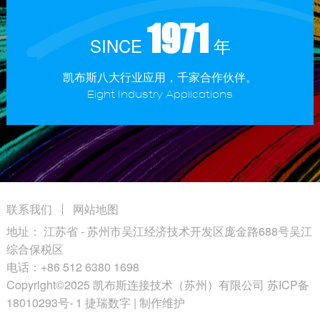
1971
SINCE
年
凯布斯八大行业应用，千家合作伙伴。
Eight Industry Applications
联系我们
网站地图
地址： 江苏省 - 苏州市吴江经济技术开发区庞金路688号吴江
综合保税区
电话：
+86 512 6380 1698
Copyright©2025 凯布斯连接技术（苏州）有限公司
苏ICP备
18010293号- 1
捷瑞数字
| 制作维护