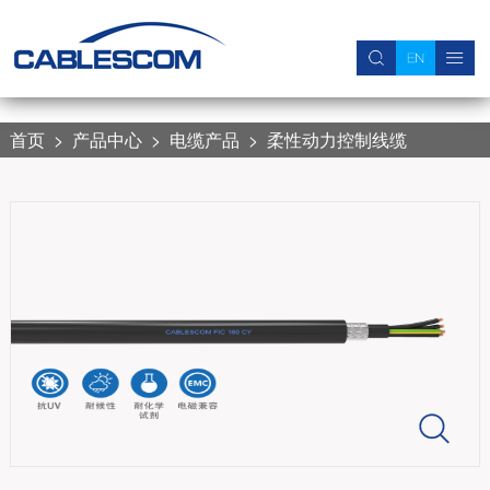
关于我们
新闻中心
产品中心
电缆产品 
线束产品 
附件产品 
加入我们
公司简介
公司新闻
电缆产品
柔性动力控制线缆
伺服动力控制线束
电缆保护软管
简历投递
首页
>
产品中心
>
电缆产品
>
柔性动力控制线缆
联系我们
行业信息
线束产品
柔性拖链电缆
数据传输线束
接头
加入我们
视频中心
附件产品
柔性伺服电缆
工业以太网线束
柔性数据传输电缆
安装用单芯软线
柔性交通用电缆
