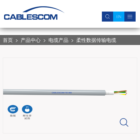
关于我们
新闻中心
产品中心
电缆产品 
线束产品 
附件产品 
加入我们
公司简介
公司新闻
电缆产品
柔性动力控制线缆
伺服动力控制线束
电缆保护软管
简历投递
首页
>
产品中心
>
电缆产品
>
柔性数据传输电缆
联系我们
行业信息
线束产品
柔性拖链电缆
数据传输线束
接头
加入我们
视频中心
附件产品
柔性伺服电缆
工业以太网线束
柔性数据传输电缆
安装用单芯软线
柔性交通用电缆
